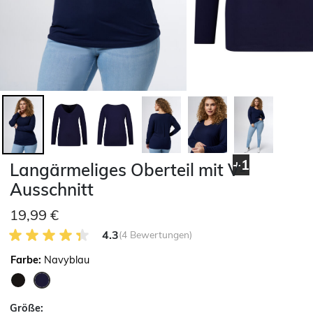
+1
Langärmeliges Oberteil mit V-
Ausschnitt
19,99 €
4.3 von 5 Kundenrezensionen
4.3
(4 Bewertungen)
Farbe:
Navyblau
ausgewählt
Größe: