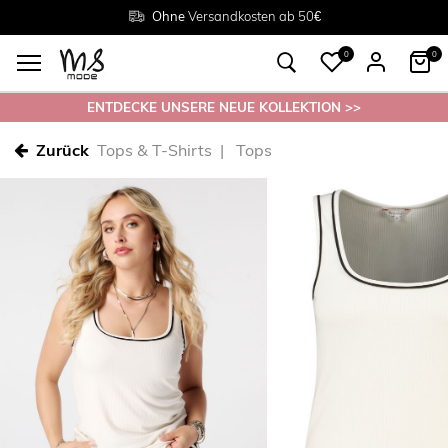
Rückgabe innerhalb 30 Tagen
Ohne
Versandkosten ab 50€
Grösse
38 - 54
0
0
ENTDECKE UNSERE NEUE KOLLEKTION >>
Zurück
Tops & T-Shirts
Tops