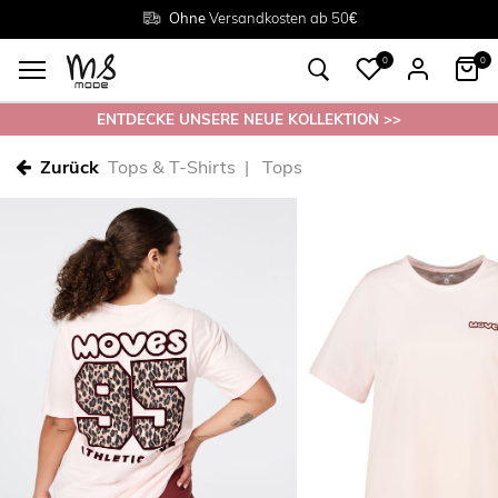
Rückgabe innerhalb 30 Tagen
Ohne
Versandkosten ab 50€
Grösse
38 - 54
0
0
ENTDECKE UNSERE NEUE KOLLEKTION >>
Zurück
Tops & T-Shirts
Tops