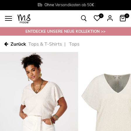
Rückgabe innerhalb 30 Tagen
Ohne
Versandkosten ab 50€
Grösse
38 - 54
0
0
ENTDECKE UNSERE NEUE KOLLEKTION >>
Zurück
Tops & T-Shirts
Tops