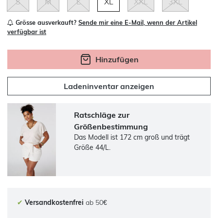
S
M
L
XL
XXL
3XL
Grösse ausverkauft?
Sende mir eine E-Mail, wenn der Artikel
verfügbar ist
Hinzufügen
Ladeninventar anzeigen
Ratschläge zur
Größenbestimmung
Das Modell ist 172 cm groß und trägt
Größe 44/L.
✔
Versandkostenfrei
ab 50€