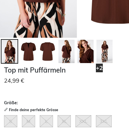
+2
Top mit Puffärmeln
24,99 €
Größe:
Finde deine perfekte Grösse
S
M
L
XL
XXL
3XL