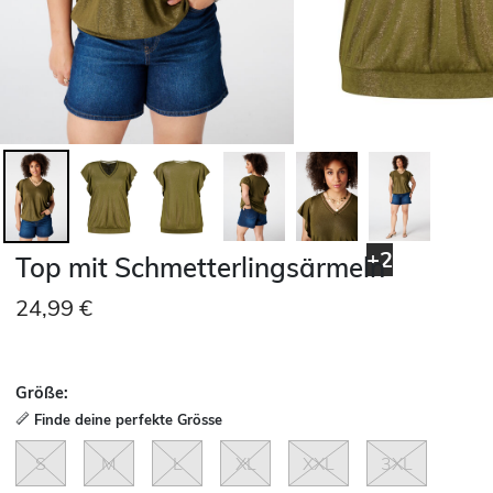
+2
Top mit Schmetterlingsärmeln
24,99 €
Größe:
Finde deine perfekte Grösse
S
M
L
XL
XXL
3XL