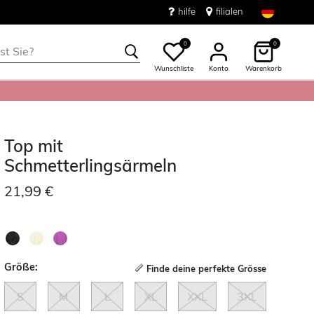
hilfe
filialen
0
0
Wunschliste
Konto
Warenkorb
Top mit
Schmetterlingsärmeln
21,99 €
Größe:
Finde deine perfekte Grösse
S
M
L
XL
XXL
3XL