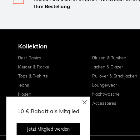
Ihre Bestellung
Kollektion
Best Basics
Blusen & Tuniken
Kleider & Röcke
Jacken & Blazer
Tops & T-shirts
Pullover & Strickjacken
Jeans
Loungewear
Hosen
Nachtwäsche
Shorts & Capri-Hose
Accessoires
10 € Rabatt als Mitglied
Leggings & Treggings
Jetzt Mitglied werden