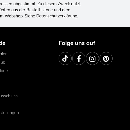
eressen abgestimmt. Zu diesem Zweck nutzt
aten aus der Bestellhistorie und dem
 im Webshop. Siehe
Datenschutzerklärung
.
de
Folge uns auf
ialen
lub
Mode
m
usschluss
stellungen