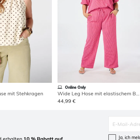
Online Only
use mit Stehkragen
Wide Leg Hose mit elastischem Bund
44,99 €
Ja, ich me
d erhalten
10 % Rabatt auf