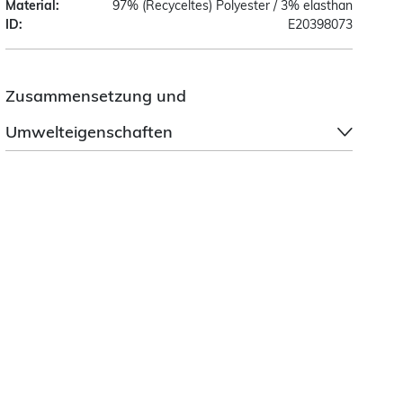
Material:
97% (Recyceltes) Polyester / 3% elasthan
ID:
E20398073
Zusammensetzung und
Umwelteigenschaften