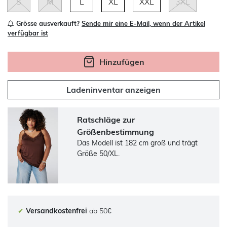
S
M
L
XL
XXL
3XL
Grösse ausverkauft?
Sende mir eine E-Mail, wenn der Artikel
verfügbar ist
Hinzufügen
Ladeninventar anzeigen
Ratschläge zur
Größenbestimmung
Das Modell ist 182 cm groß und trägt
Größe 50/XL.
✔
Versandkostenfrei
ab 50€