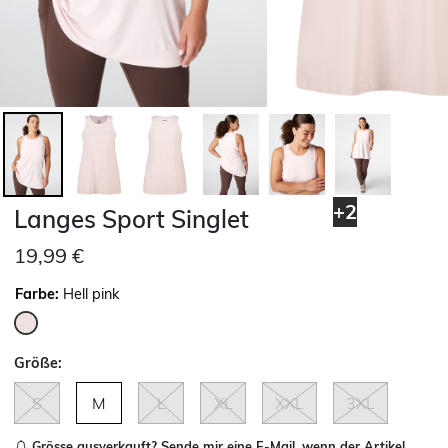
+2
Langes Sport Singlet
19,99 €
Farbe:
Hell pink
ausgewählt
Größe:
S
M
L
XL
XXL
3XL
Grösse ausverkauft?
Sende mir eine E-Mail, wenn der Artikel