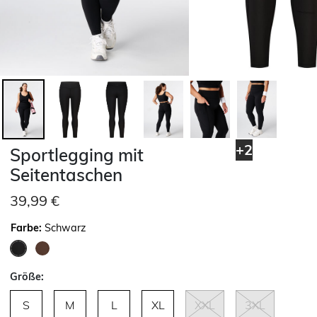
+2
Sportlegging mit
Seitentaschen
39,99 €
Farbe:
Schwarz
ausgewählt
Größe:
S
M
L
XL
XXL
3XL