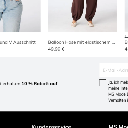
 und V Ausschnitt
Balloon Hose mit elastischem Bund
B
49,99 €
4
Ja, ich me
d erhalten
10 % Rabatt auf
meine Int
MS Mode D
Verhalten
Kundenservice
MS Mo