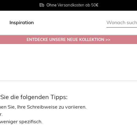
Rückgabe innerhalb 30 Tagen
Ohne
Versandkosten ab 50€
Grösse
38 - 54
Inspiration
ENTDECKE UNSERE NEUE KOLLEKTION >>
ie die folgenden Tipps:
n Sie, Ihre Schreibweise zu variieren.
r.
weniger spezifisch.