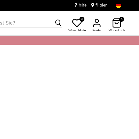
hilfe
filialen
0
0
Wunschliste
Konto
Warenkorb