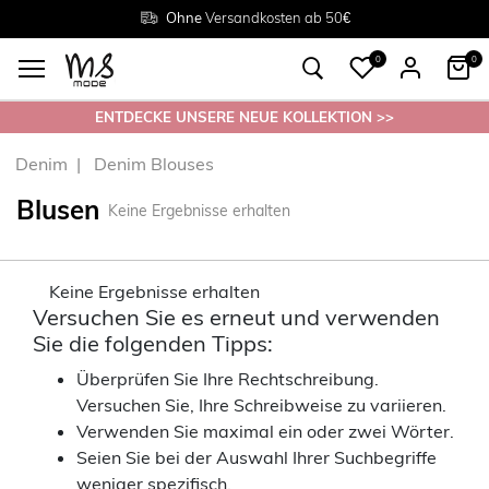
Rückgabe innerhalb 30 Tagen
Ohne
Versandkosten ab 50€
Grösse
38 - 54
0
0
ENTDECKE UNSERE NEUE KOLLEKTION >>
Denim
Denim Blouses
Blusen
Keine Ergebnisse erhalten
Keine Ergebnisse erhalten
Versuchen Sie es erneut und verwenden
Sie die folgenden Tipps:
Überprüfen Sie Ihre Rechtschreibung.
Versuchen Sie, Ihre Schreibweise zu variieren.
Verwenden Sie maximal ein oder zwei Wörter.
Seien Sie bei der Auswahl Ihrer Suchbegriffe
weniger spezifisch.