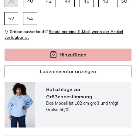
38
40
42
44
46
48
50
52
54
Grösse ausverkauft?
Sende mir eine E-Mail, wenn der Artikel
verfügbar ist
Hinzufügen
Ladeninventar anzeigen
Ratschläge zur
Größenbestimmung
Das Modell ist 182 cm groß und trägt
Größe 50/XL.