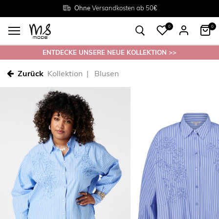
Rückgabe innerhalb 30 Tagen
Ohne
Versandkosten ab 50€
Grösse
38 - 54
0
0
ENTDECKE UNSERE NEUE KOLLEKTION >>
Zurück
Kollektion
Blusen