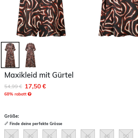
Maxikleid mit Gürtel
17,50 €
Reduziert von
auf
54,99 €
68
% rabatt
Größe:
Finde deine perfekte Grösse
38
40
42
44
46
48
50