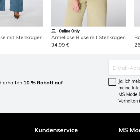
Online Only
use mit Stehkragen
Ärmellose Bluse mit Stehkragen
Ba
34,99 €
26
Ja, ich me
d erhalten
10 % Rabatt auf
meine Int
MS Mode D
Verhalten
Kundenservice
MS Mo