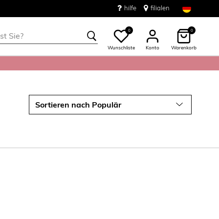
hilfe
filialen
0
0
Wunschliste
Konto
Warenkorb