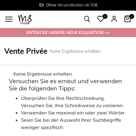
Rückgabe innerhalb 30 Tagen
Ohne
Versandkosten ab 50€
Grösse
38 - 54
0
0
ENTDECKE UNSERE NEUE KOLLEKTION >>
Vente Privée
Keine Ergebnisse erhalten
Keine Ergebnisse erhalten
Versuchen Sie es erneut und verwenden
Sie die folgenden Tipps:
Überprüfen Sie Ihre Rechtschreibung.
Versuchen Sie, Ihre Schreibweise zu variieren.
Verwenden Sie maximal ein oder zwei Wörter.
Seien Sie bei der Auswahl Ihrer Suchbegriffe
weniger spezifisch.