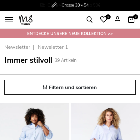
Rückgabe innerhalb 30 Tagen
Ohne
Versandkosten ab 50€
Grösse
38 - 54
0
0
ENTDECKE UNSERE NEUE KOLLEKTION >>
Newsletter
Newsletter 1
Immer stilvoll
39
Artikeln
Filtern und sortieren