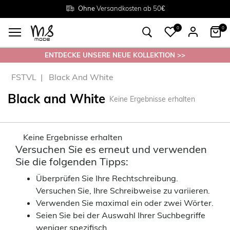
Rückgabe innerhalb 30 Tagen
Ohne
Versandkosten ab 50€
Grösse
38 - 54
0
0
ENTDECKE UNSERE NEUE KOLLEKTION >>
FSTVL
Black And White
Black and White
Keine Ergebnisse erhalten
Keine Ergebnisse erhalten
Versuchen Sie es erneut und verwenden
Sie die folgenden Tipps:
Überprüfen Sie Ihre Rechtschreibung.
Versuchen Sie, Ihre Schreibweise zu variieren.
Verwenden Sie maximal ein oder zwei Wörter.
Seien Sie bei der Auswahl Ihrer Suchbegriffe
weniger spezifisch.