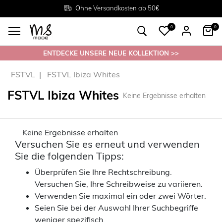
Rückgabe innerhalb 30 Tagen
Ohne
Versandkosten ab 50€
Grösse
38 - 54
0
0
ENTDECKE UNSERE NEUE KOLLEKTION >>
FSTVL
FSTVL Ibiza Whites
FSTVL Ibiza Whites
Keine Ergebnisse erhalten
Keine Ergebnisse erhalten
Versuchen Sie es erneut und verwenden
Sie die folgenden Tipps:
Überprüfen Sie Ihre Rechtschreibung.
Versuchen Sie, Ihre Schreibweise zu variieren.
Verwenden Sie maximal ein oder zwei Wörter.
Seien Sie bei der Auswahl Ihrer Suchbegriffe
weniger spezifisch.