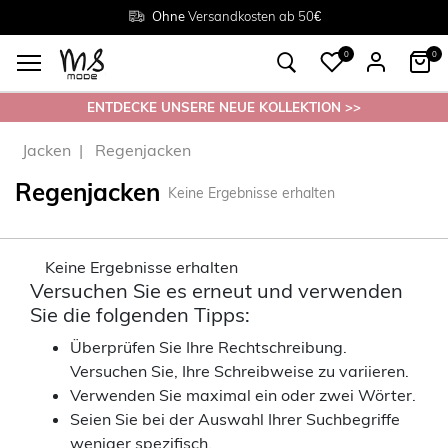
Rückgabe innerhalb 30 Tagen
Ohne
Versandkosten ab 50€
Grösse
38 - 54
0
0
ENTDECKE UNSERE NEUE KOLLEKTION >>
Jacken
Regenjacken
Regenjacken
Keine Ergebnisse erhalten
Keine Ergebnisse erhalten
Versuchen Sie es erneut und verwenden
Sie die folgenden Tipps:
Überprüfen Sie Ihre Rechtschreibung.
Versuchen Sie, Ihre Schreibweise zu variieren.
Verwenden Sie maximal ein oder zwei Wörter.
Seien Sie bei der Auswahl Ihrer Suchbegriffe
weniger spezifisch.