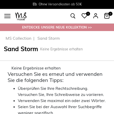
Rückgabe innerhalb 30 Tagen
Ohne
Versandkosten ab 50€
Grösse
38 - 54
0
0
ENTDECKE UNSERE NEUE KOLLEKTION >>
MS Collection
Sand Storm
Sand Storm
Keine Ergebnisse erhalten
Keine Ergebnisse erhalten
Versuchen Sie es erneut und verwenden
Sie die folgenden Tipps:
Überprüfen Sie Ihre Rechtschreibung.
Versuchen Sie, Ihre Schreibweise zu variieren.
Verwenden Sie maximal ein oder zwei Wörter.
Seien Sie bei der Auswahl Ihrer Suchbegriffe
weniger spezifisch.