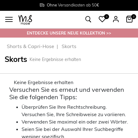
Rückgabe innerhalb 30 Tagen
Ohne
Versandkosten ab 50€
Grösse
38 - 54
0
0
ENTDECKE UNSERE NEUE KOLLEKTION >>
Shorts & Capri-Hose
Skorts
Skorts
Keine Ergebnisse erhalten
Keine Ergebnisse erhalten
Versuchen Sie es erneut und verwenden
Sie die folgenden Tipps:
Überprüfen Sie Ihre Rechtschreibung.
Versuchen Sie, Ihre Schreibweise zu variieren.
Verwenden Sie maximal ein oder zwei Wörter.
Seien Sie bei der Auswahl Ihrer Suchbegriffe
weniger spezifisch.