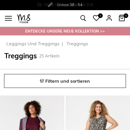
Rückgabe innerhalb 30 Tagen
Ohne
Versandkosten ab 50€
Grösse
38 - 54
0
0
ENTDECKE UNSERE NEUE KOLLEKTION >>
Leggings Und Treggings
Treggings
Treggings
25
Artikeln
Filtern und sortieren