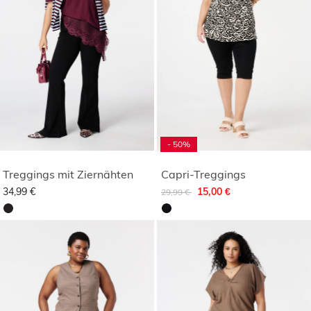
- 50%
Treggings mit Ziernähten
Capri-Treggings
Reduziert von
auf
34,99 €
15,00 €
29,99 €