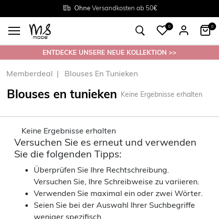
Rückgabe innerhalb 30 Tagen
Ohne
Versandkosten ab 50€
Grösse
38 - 54
0
0
ENTDECKE UNSERE NEUE KOLLEKTION >>
Memberdeal
Blouses En Tunieken
Blouses en tunieken
Keine Ergebnisse erhalten
Keine Ergebnisse erhalten
Versuchen Sie es erneut und verwenden
Sie die folgenden Tipps:
Überprüfen Sie Ihre Rechtschreibung.
Versuchen Sie, Ihre Schreibweise zu variieren.
Verwenden Sie maximal ein oder zwei Wörter.
Seien Sie bei der Auswahl Ihrer Suchbegriffe
weniger spezifisch.