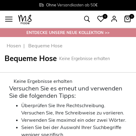
Rückgabe innerhalb 30 Tagen
Ohne
Versandkosten ab 50€
Grösse
38 - 54
0
0
ENTDECKE UNSERE NEUE KOLLEKTION >>
Hosen
Bequeme Hose
Bequeme Hose
Keine Ergebnisse erhalten
Keine Ergebnisse erhalten
Versuchen Sie es erneut und verwenden
Sie die folgenden Tipps:
Überprüfen Sie Ihre Rechtschreibung.
Versuchen Sie, Ihre Schreibweise zu variieren.
Verwenden Sie maximal ein oder zwei Wörter.
Seien Sie bei der Auswahl Ihrer Suchbegriffe
weniger spezifisch.