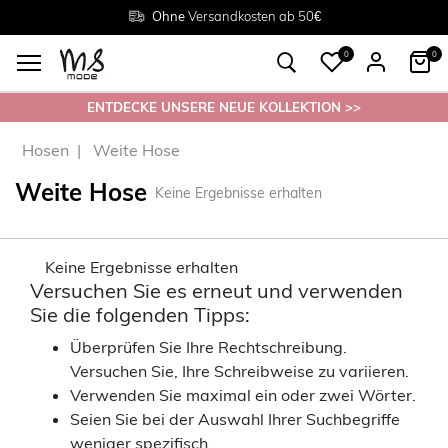
Rückgabe innerhalb 30 Tagen
Ohne
Versandkosten ab 50€
Grösse
38 - 54
0
0
ENTDECKE UNSERE NEUE KOLLEKTION >>
Hosen
Weite Hose
Weite Hose
Keine Ergebnisse erhalten
Keine Ergebnisse erhalten
Versuchen Sie es erneut und verwenden
Sie die folgenden Tipps:
Überprüfen Sie Ihre Rechtschreibung.
Versuchen Sie, Ihre Schreibweise zu variieren.
Verwenden Sie maximal ein oder zwei Wörter.
Seien Sie bei der Auswahl Ihrer Suchbegriffe
weniger spezifisch.