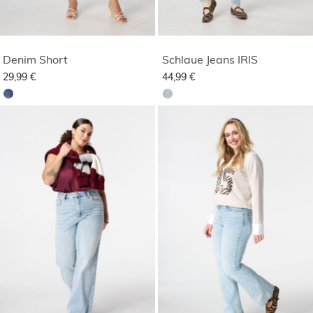
Denim Short
Schlaue Jeans IRIS
29,99 €
44,99 €