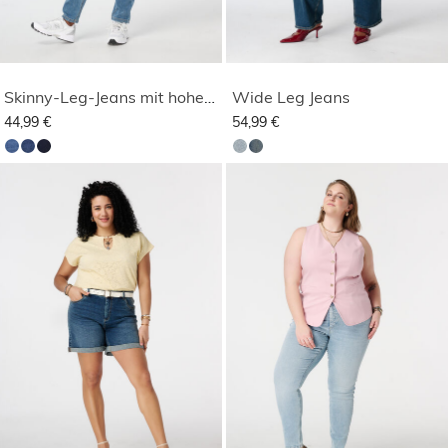
Skinny-Leg-Jeans mit hoher Taille CHERRY
Wide Leg Jeans
44,99 €
54,99 €