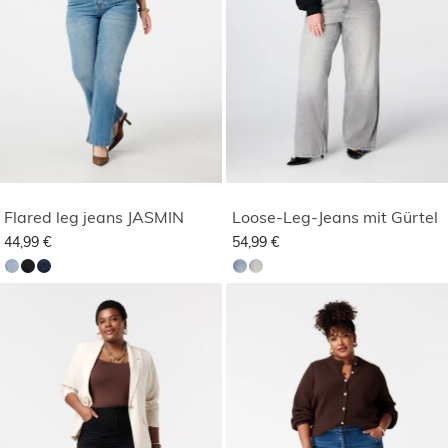
Flared leg jeans JASMIN
Loose-Leg-Jeans mit Gürtel
44,99 €
54,99 €