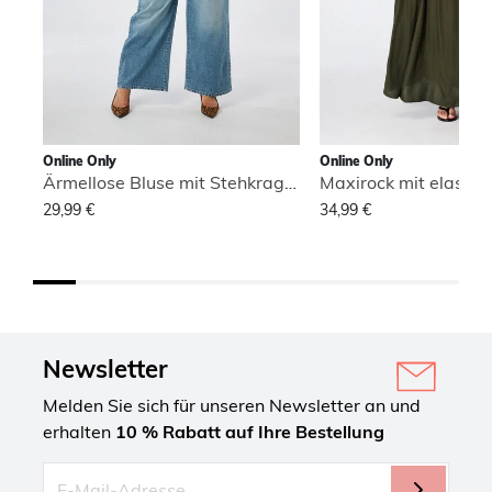
Online Only
Online Only
Ärmellose Bluse mit Stehkragen
Maxirock mit elasti
29,99 €
34,99 €
Newsletter
Melden Sie sich für unseren Newsletter an und
erhalten
10 % Rabatt auf Ihre Bestellung