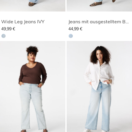
Wide Leg Jeans IVY
Jeans mit ausgestelltem Bein JASMIN
49,99 €
44,99 €