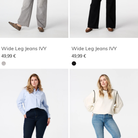
Wide Leg Jeans IVY
Wide Leg Jeans IVY
49,99 €
49,99 €