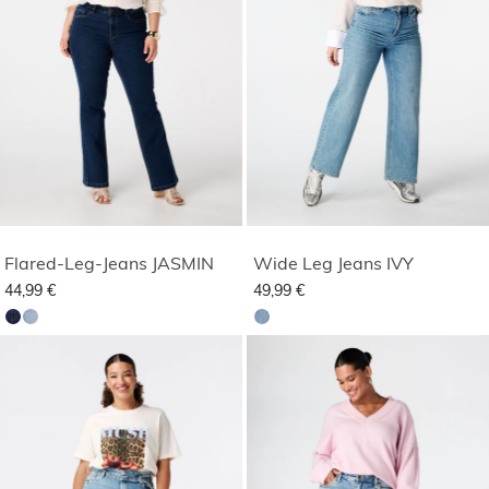
Flared-Leg-Jeans JASMIN
Wide Leg Jeans IVY
44,99 €
49,99 €