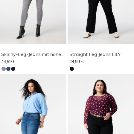
Skinny-Leg-Jeans mit hoher Taille CHERRY
Straight Leg Jeans LILY
44,99 €
44,99 €