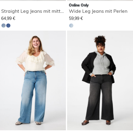
Online Only
Straight Leg Jeans mit mittelhohem Bund
Wide Leg Jeans mit Perlen
64,99 €
59,99 €