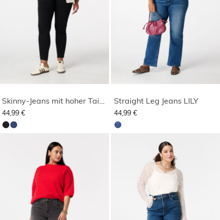
Skinny-Jeans mit hoher Taille CHERRY
Straight Leg Jeans LILY
44,99 €
44,99 €