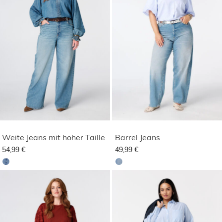
Weite Jeans mit hoher Taille
Barrel Jeans
54,99 €
49,99 €