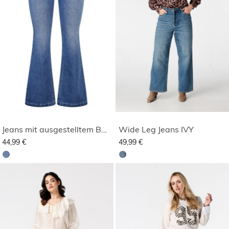
Jeans mit ausgestelltem Bein JASMIN
Wide Leg Jeans IVY
44,99 €
49,99 €