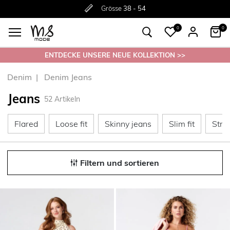
Rückgabe innerhalb 30 Tagen
Ohne
Versandkosten ab 50€
Grösse
38 - 54
0
0
ENTDECKE UNSERE NEUE KOLLEKTION >>
Denim
Denim Jeans
Jeans
52
Artikeln
Flared
Loose fit
Skinny jeans
Slim fit
Flared
Loose fit
Skinny jeans
Slim fit
Strai
Filtern und sortieren