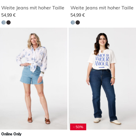
Weite Jeans mit hoher Taille
Weite Jeans mit hoher Taille
54,99 €
54,99 €
- 50%
Online Only